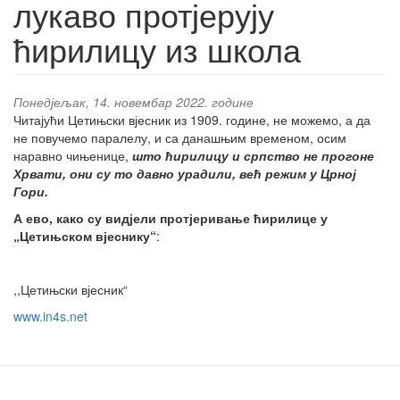
лукаво протјерују
ћирилицу из школа
Понедјељак, 14. новембар 2022. године
Читајући Цетињски вјесник из 1909. године, не можемо, а да
не повучемо паралелу, и са данашњим временом, осим
наравно чињенице,
што ћирилицу и српство не прогоне
Хрвати, они су то давно урадили, већ режим у Црној
Гори.
А ево, како су видјели протјеривање ћирилице у
„Цетињском вјеснику“
:
,,Цетињски вјесник“
www.in4s.net