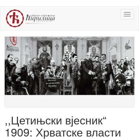
Skip
Toggl
to
naviga
main
content
,,Цетињски вјесник“
1909: Хрватске власти