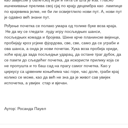
ишчекивање прелива свој сјај по крају децембра као лампице
по крајевима јелке, не би ли освијетлило нови пут. А, нови пут
је одавно већ знани пут.
Рођење почетка се полако умара од толике буке воза краја.
Не да му се гледати луду игру посљедњих шанси,
посљедњих комада и бројева. Шине крче планинске вијенце,
пробијају кроз усјеке фјордова, све, све, само да се уграби и
ова шанса, а онда је нови почетак. Хука воза пробија хриди,
хоће крај да зада посљедњи ударац, да остане траг дубок, да
се памти до сљедећег почетка, да искористи прилику која се
не пропушта и то баш сад на прагу самог почетка. Као у
циркусу са црвеним коњићима час горе, час доле, граби крај
колико се може, као да већ не зна да је живот сав увијек
испочетка, а увијек стар и вјечан.
Аутор: Росанда Пауел