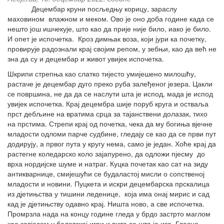
Децембар круни посљедњу корицу, зараслу
маховином влажном и меком. Ово је оно доба године када се
нешто још ишчекује, што као да прије није било, иако је било.
И опет је испочетка. Кроз димњак воза, који јури ка почетку,
провирује радознали крај својим репом, у зебњи, као да већ не
зна да су и децембар и живот увијек испочетка.
Шкрипи стрепња као слатко тијесто умијешено милошћу,
растаче је децембар дуго преко руба залеђеног језера. Цакли
се површина, не да да се наслути шта је испод, мада је испод
увијек испочетка. Крај децембра шије поруб круга и остваља
прст дебљине на вратима срца за тајанствени долазак, тихо
на прстима. Стрепи крај од почетка, чека да му богиња вјечне
младости одломи парче судбине, гледају се као да се први пут
додирују, а првог пута у кругу нема, само је један. Хоће крај да
растегне коледарско коло зајапурено, да одложи пјесму до
врха нордијске шуме и натраг. Куцка почетак као сат на зиду
антикварнице, смијешући се будаластој мисли о сопственој
младости и новини. Пуцкета и искри децембарска прскалица
из дјетињства у тишини леденице, која има онај мирис и сад
кад је дјетињству одавно крај. Ништа ново, а све испочетка.
Промрзла нада на концу године гледа у брдо застрто маглом
као завјесом у балетској игри и пита се шта је иза. Гласно