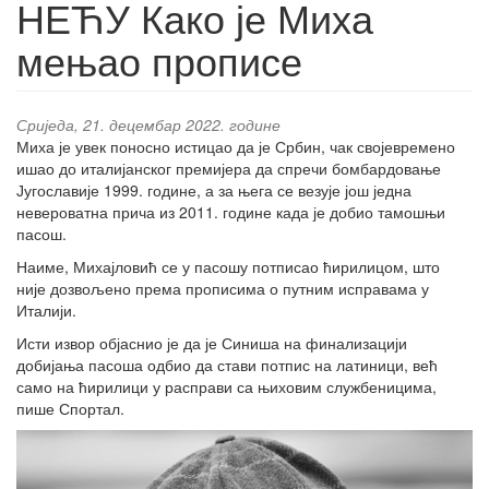
НЕЋУ Како је Миха
мењао прописе
Сриједа, 21. децембар 2022. године
Миха је увек поносно истицао да је Србин, чак својевремено
ишао до италијанског премијера да спречи бомбардовање
Југославије 1999. године, а за њега се везује још једна
невероватна прича из 2011. године када је добио тамошњи
пасош.
Наиме, Михајловић се у пасошу потписао ћирилицом, што
није дозвољено према прописима о путним исправама у
Италији.
Исти извор објаснио је да је Синиша на финализацији
добијања пасоша одбио да стави потпис на латиници, већ
само на ћирилици у расправи са њиховим службеницима,
пише Спортал.