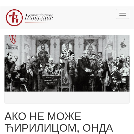
Skip
Toggl
to
naviga
main
content
АКО НЕ МОЖЕ
ЋИРИЛИЦОМ, ОНДА