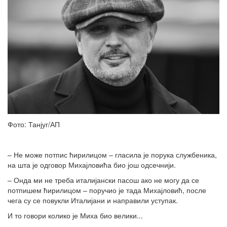
Фото: Танјуг/АП
– Не може потпис ћирилицом – гласила је порука службеника,
на шта је одговор Михајловића био још одсечнији.
– Онда ми не треба италијански пасош ако не могу да се
потпишем ћирилицом – поручио је тада Михајловић, после
чега су се повукли Италијани и направили уступак.
И то говори колико је Миха био велики...