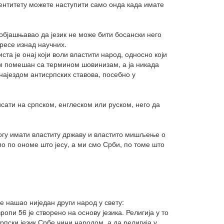
идентитету можете наступити само онда када имате
 објашњавао да језик не може бити босански него
ресе изнад научних.
та је онај који воли властити народ, односно који
м помешан са термином шовинизам, а ја никада
ајездом антисрпских ставова, посебно у
исати на српском, енглеском или руском, него да
Могу имати властиту државу и властито мишљење о
мо по ономе што јесу, а ми смо Срби, по томе што
је нашао ниједан други народ у свету:
опи 56 је створено на основу језика. Религија у то
рпски језик Србе чини народом, а да религија у