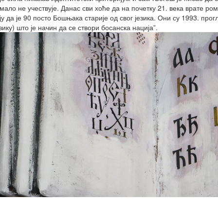
мало не учествује. Данас сви хоће да на почетку 21. века врате ром
ју да је 90 посто Бошњака старије од свог језика. Они су 1993. про
зику) што је начин да се створи босанска нација”.