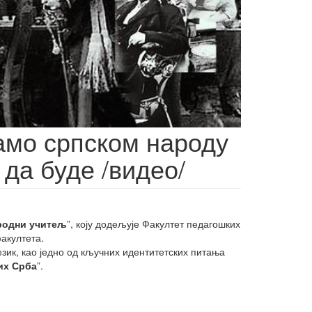
амо српском народу
 да буде /видео/
родни учитељ
”, коју додељује Факултет педагошких
акултета.
зик, као једно од кључних идентитетских питања
их Срба
”.