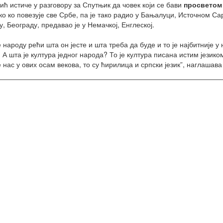
ић истиче у разговору за Спутњик да човек који се бави
просветом
ко ко повезује све Србе, па је тако радио у Бањалуци, Источном Са
, Београду, предавао је у Немачкој, Енглеској.
 народу рећи шта он јесте и шта треба да буде и то је најбитније у 
. А шта је култура једног народа? То је култура писана истим јези
е нас у ових осам векова, то су ћирилица и српски језик”, наглашава