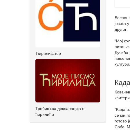
Беспошт
језика 
другог.
“Мој ко
питање.
Дучића 
Ћирилизатор
чињениц
култури
Када
Ковачев
критери
Требињска декларација о
“Када и
ћирилићи
се ми п
готово 
Србе. М