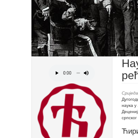
На
рећ
Сриједа
Дугогод
наука у
Децениј
српског
Ћири