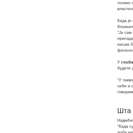
толико 
властит
Када је
бошњачк
“Ја сам
припада
нисам б
филолог
У
глоба
будете 
“У такв
себи и 
говорим
Шта 
Највећи
“Када с
доба ни