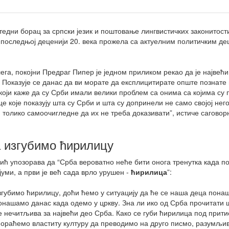
едни борац за српски језик и поштовање лингвистичких законитости 
у последњој деценији 20. века прожела са актуелним политичким де
лега, покојни Предраг Пипер је једном приликом рекао да је највећ
 Показује се данас да ви морате да експлицитирате опште познат
који каже да су Срби имали велики проблем са онима са којима су
е које показују шта су Срби и шта су допринели не само својој него
, толико самоочигледне да их не треба доказивати”, истиче саговор
 изгубимо ћирилицу
ић упозорава да “Срба вероватно неће бити онога тренутка када п
јуми, а први је већ сада врло урушен -
ћирилица
”:
згубимо ћирилицу, доћи ћемо у ситуацију да ће се наша деца пон
онашамо данас када одемо у цркву. Зна ли ико од Срба прочитати
је нечитљива за највећи део Срба. Како се губи ћирилица под прит
ораћемо властиту културу да преводимо на друго писмо, разумљив