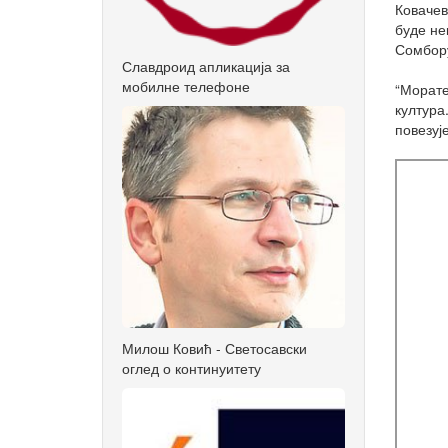
Ковачев
буде не
Сомбору
Славдроид апликација за
мобилне телефоне
“Морате
култура
повезуј
Милош Ковић - Светосавски
оглед о континуитету