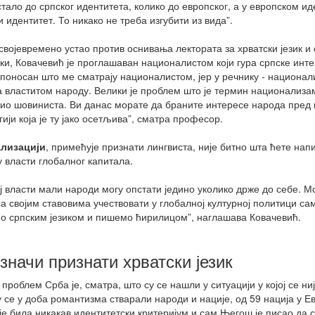
стало до српског идентитета, колико до европског, а у европском 
и идентитет. То никако не треба изгубити из вида”.
 својевремено устао против оснивања лектората за хрватски језик и
и, Ковачевић је проглашаван националистом који гура српске инте
 поносан што ме сматрају националистом, јер у речнику - националис
 властитом народу. Велики је проблем што је термин национализа
ио шовиниста. Ви данас морате да браните интересе народа пред н
ији која је ту јако осетљива”, сматра професор.
лизацији
, примећује признати лингвиста, није битно шта ћете нап
у власти глобалног капитала.
ој власти мали народи могу опстати једино уколико држе до себе. 
са својим ставовима учествовати у глобалној културној политици са
о српским језиком и пишемо ћирилицом”, наглашава Ковачевић.
значи признати хрватски језик
 проблем Срба је, сматра, што су се нашли у ситуацији у којој се ни
у се у доба романтизма стварали народи и нације, од 59 нација у Евр
је била никакав идентитетски критеријум и сам Његош је писао да с