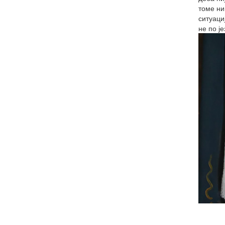
томе ни
ситуаци
не по је