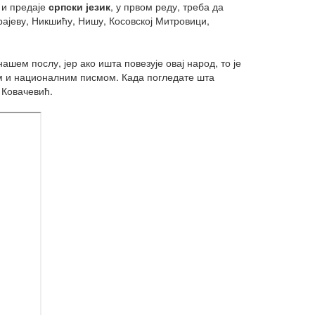
и предаје
српски језик
, у првом реду, треба да
рајеву, Никшићу, Нишу, Косовској Митровици,
нашем послу, јер ако ишта повезује овај народ, то је
ком и националним писмом. Када погледате шта
 Ковачевић.