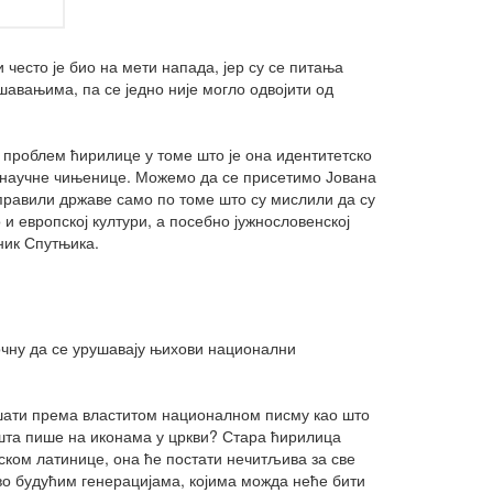
често је био на мети напада, јер су се питања
шавањима, па се једно није могло одвојити од
и проблем ћирилице у томе што је она идентитетско
е научне чињенице. Можемо да се присетимо Јована
 правили државе само по томе што су мислили да су
 и европској култури, а посебно јужнословенској
ник Спутњика.
очну да се урушавају њихови национални
ашати према властитом националном писму као што
 шта пише на иконама у цркви? Стара ћирилица
иском латинице, она ће постати нечитљива за све
о будућим генерацијама, којима можда неће бити