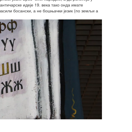
античарске идеје 19. века тако онда имате
гласили босански, а не бошњачки језик (по земљи а