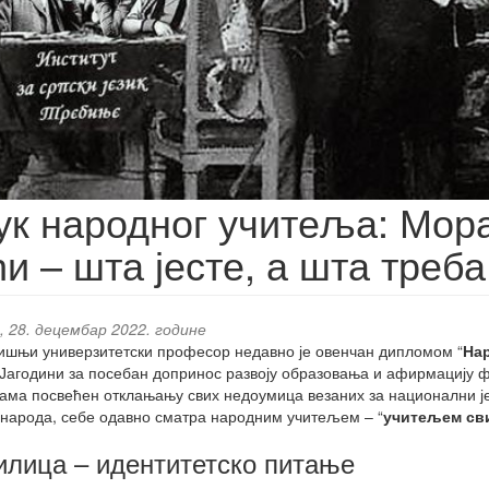
ук народног учитеља: Мор
и – шта јесте, а шта треба
, 28. децембар 2022. године
ишњи универзитетски професор недавно је овенчан дипломом “
На
 Јагодини за посебан допринос развоју образовања и афирмацију ф
ама посвећен отклањању свих недоумица везаних за национални је
 народа, себе одавно сматра народним учитељем – “
учитељем св
лица – идентитетско питање