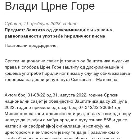
Влади Црне Горе
Субота, 11. фебруар 2023. године
Предмет: Заштита од дискриминације и кршења
равноправности употребе ћириличног писма
Поштовани предсједниче,
Српски национални савјет је тражио од Заштитника људских
права и слобода Црне Горе заштиту од дискриминације и
кршења употребе ћириличног писма у случају обиљежавања
топонима на дионици ауто пута Смоковац – Матешево.
Актом број 31-08/22 од 31. августа 2022. године Српски
национални савјет је обавијестио Заштитника да су 28. јула
2022. године примили одговор број 07-342/22-9066/1 од
Министарства капиталних инвестиција, те да у свом одговору
наводе да је ријеч о међународном путу ознаке Е65 и да се
натписи на саобраћајној сигнализацији исписују на
црногорском и енглеском језику те да је Правилником о
саобраћајној сигнализацији предвиђено да се називи на