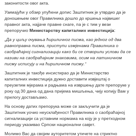
законитости овог акта.
Узимајући у обзир упућени допис Заштитник је утврдио да је
доношењем овог Правилника дошло до кршења највишег
правног акта, најјаче правне снаге, па је с тим у вези
препоручио
Министарству капиталних инвестиција
:
„Да у циљу очувања ћириличног писма, као једног од два
равноправна писма, приступи измјенама Правилника о
саобраћајној сигнализацији како би се створили услови да се
називи на саобраћајним знаковима, осим на латиничном
писму исписују и на ћириличном писму.“
Заштитник је такође инсистирао да је Министарство
капиталних инвестиција дужно доставити извјештај о
преузетим мјерама и радњама на извршењу дате препоруке у
року од 30 дана од дана пријема мишљења, чију копију Вам у
прилогу достављамо.
На основу датих препорука може се закључити да је
Заштитник уочио неусклађеност Правилника о саобраћајној
сигнализацији са уставним нормама на коју је у претходном
периоду указивао Српски национални савјет.
Молимо Вас да својим ауторитетом утичете на стриктно