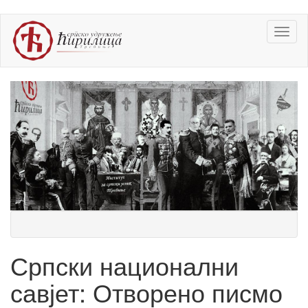
Skip
Toggl
to
naviga
main
content
Српски национални
савјет: Отворено писмо