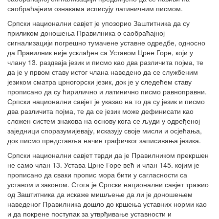
саобраћајним ознакама исписују латиничним писмом.
Српски национални савјет је упозорио Заштитника да су
приликом доношења Правилника о саобраћајној
сигнализацији погрешно тумачене уставне одредбе, односно
да Правилник није усклађен са Уставом Црне Горе, који у
члану 13. раздваја језик и писмо као два различита појма, те
да је у првом ставу истог члана наведено да се службеним
језиком сматра црногорски језик, док је у следећем ставу
прописано да су ћирилично и латинично писмо равноправни.
Српски национални савјет је указао на то да су језик и писмо
два различита појма, те да се језик може дефинисати као
сложен систем знакова на основу кога се људи у одређеној
заједници споразумијевају, исказују своје мисли и осјећања,
док писмо представља начин графичког записивања језика.
Српски национални савјет тврди да је Правилником прекршен
не само члан 13. Устава Црне Горе већ и члан 145. којим је
прописано да сваки пропис мора бити у сагласности са
уставом и законом. Стога је Српски национални савјет тражио
од Заштитника да искаже мишљење да ли је доношењем
наведеног Правилника дошло до кршења уставних норми као
и да покрене поступак за утврђивање уставности и