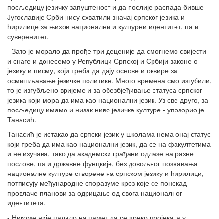
посљедицу језичку запуштеност и да послије распада бивше
Југославије Срби нису схватили значај српског језика и
ћирилице за њихов национални и културни идентитет, па и
суверенитет.
- Зато је морало да прође три деценије да смогнемо свијести
и снаге и донесемо у Републици Српској и Србији законе о
језику и писму, који треба да дају основе и оквире за
осмишљавање језичке политике. Много времена смо изгубили,
то је изгубљено вријеме и за обезбјеђивање статуса српског
језика који мора да има као национални језик. Уз све друго, за
посљедицу имамо и низак ниво језичке културе - упозорио је
Танасић.
Танасић је истакао да српски језик у школама нема онај статус
који треба да има као национални језик, да се на факултетима
и не изучава, тако да академски грађани одлазе на разне
послове, па и државне фунцкије, без довољног познавања
националне културе створене на српском језику и ћирилици,
потписују међународне споразуме кроз које се понекад
провлаче планови за одрицање од свога националног
идентитета.
- Никоме није падало на памет да се преко пројеката у