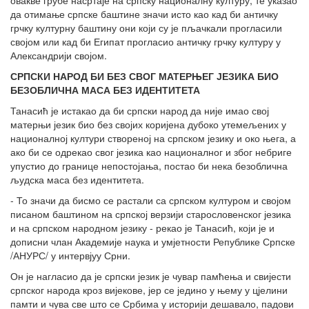
овакве грубе насртаје на српску националну културу, те указао
да отимање српске баштине значи исто као кад би античку
грчку културну баштину они који су је пљачкали прогласили
својом или кад би Египат прогласио античку грчку културу у
Александрији својом.
СРПСКИ НАРОД БИ БЕЗ СВОГ МАТЕРЊЕГ ЈЕЗИКА БИО
БЕЗОБЛИЧНА МАСА БЕЗ ИДЕНТИТЕТА
Танасић је истакао да би српски народ да није имао свој
матерњи језик био без својих коријена дубоко утемељених у
националној култури створеној на српском језику и око њега, а
ако би се одрекао свог језика као националног и због небриге
упустио до границе непостојања, постао би нека безоблична
људска маса без идентитета.
- То значи да бисмо се растали са српском културом и својом
писаном баштином на српској верзији старословенског језика
и на српском народном језику - рекао је Танасић, који је и
дописни члан Академије наука и умјетности Републике Српске
/АНУРС/ у интервјуу Срни.
Он је нагласио да је српски језик је чувар памћења и свијести
српског народа кроз вијекове, јер се једино у њему у цјелини
памти и чува све што се Србима у историји дешавало, падови