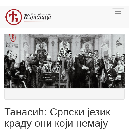
Skip
Toggl
to
naviga
main
content
Танасић: Српски језик
краду они који немају