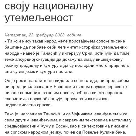
своју националну
утемељеност
Четвртак, 23. фебруар 2023. године
- Ти који нису такав народ желе присвајањем српске писане
баштине да прибаве себи легимитет историјски утемељених
народа - навео је Танасић у интервјуу Срни, истичући да тиме
теже апсурдној ситуацији да докажу да имају вишевјековну
језичку традицију и културу и да су постојали много прије него
што су им језик и култура настали.
Он је рекао да они то не виде или се не стиде, ни пред собом
ни пред цивилизованом Европом и њеном науком, јер све те
писане споменике за којим посежу већ два вијека европска
славистичка наука објављује, проучава и књижи као
недвосмислено српске.
Тако је, наглашава Танасић, и са Чајничким јеванђељем и са
свим другим јеванђељима и сакралним текстовима насталим у
средњовјековним Хуму и Босни, као и са текстовима писаним
на српском народном језику, почев од Повеље Кулина бана.