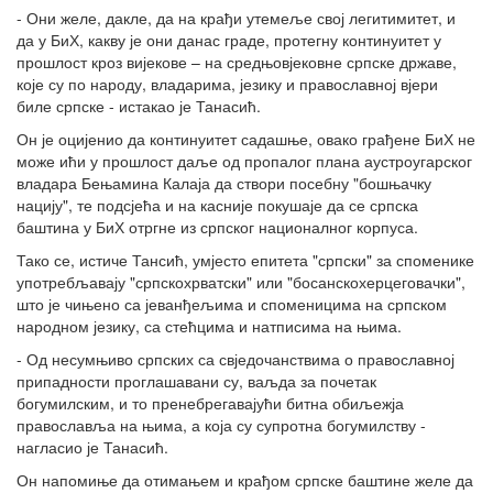
- Они желе, дакле, да на крађи утемеље свој легитимитет, и
да у БиХ, какву је они данас граде, протегну континуитет у
прошлост кроз вијекове – на средњовјековне српске државе,
које су по народу, владарима, језику и православној вјери
биле српске - истакао је Танасић.
Он је оцијенио да континуитет садашње, овако грађене БиХ не
може ићи у прошлост даље од пропалог плана аустроугарског
владара Бењамина Калаја да створи посебну "бошњачку
нацију", те подсјећа и на касније покушаје да се српска
баштина у БиХ отргне из српског националног корпуса.
Тако се, истиче Тансић, умјесто епитета "српски" за споменике
употребљавају "српскохрватски" или "босанскохерцеговачки",
што је чињено са јеванђељима и споменицима на српском
народном језику, са стећцима и натписима на њима.
- Од несумњиво српских са свједочанствима о православној
припадности проглашавани су, ваљда за почетак
богумилским, и то пренебрегавајући битна обиљежја
православља на њима, а која су супротна богумилству -
нагласио је Танасић.
Он напомиње да отимањем и крађом српске баштине желе да