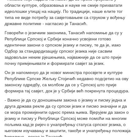
области културе, образовања и науке не смије прихватати
идеолошки утицај на нацију. По традицији, наше елите тог
типа не виде потребу за савјетовањем са струком у вођењу
државне политике - нагласио је Танасић.
Говорећи о језичким законима, Танасић напомиње да су у
Републици Српској и Србији коначно усвојени готово
идентични закони о српском језику и писму, те да је, иако
Одбор за стандардизацију српског језика није сасвим
задовољан неким рјешењима, најважније да се што прије
почну примјењивати и формирати савјет за језик.
Он је напоменуо да је новог министра просвјете и културе
Републике Српске Жељку Стојичић недавно подсјетио на ову
законску одредбу, са молбом да се у Српској што прије
формира тај савјет, док је у Србији већ покренута процедура.
- Важно је да су доношењем закона о језику и писму једна и
друга држава рекле да су српски језик и писмо значајни и да
се мора промијенити однос према њима. Вјерујем да закон о
језику и писму у Републици Српској може помоћи на многим
пољима кад је ријеч о унапређењу статуса српског језика, о
његовом изучавању и заштити, такође и унапређењу положаја
ћирилице - рекао је Танасић.