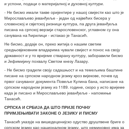
и успони, подаци о материјалној и духовној култури.
- Не бисмо имали такве оријентире у нашој свијести као што је
Мирослављево јеванђеље - један од највећих бисера у
словенској и свјетској ризници култура, па друга јеванђеља
писана на српској верзији старословенског, углавном су она
сачувана на ћирилици - истакао је Танасић.
Не бисмо, додаје он, преко житија о нашим светим
средњовјековним владарима чували свијест и понос на своју
државност и у то вријеме стварану културу, заборавили бисмо
и Јефимијину похвалу Светом кнезу Лазару.
- Не бисмо градили своју садашњост и на темељима баштине
писане на српском народном језику кроз вијекове, почев од
првог сачуваног документа Повеље Кулина бана, написане на
српском народном језику из 1189. године, скоро у исто вријеме
када је писано и Мирослављево јеванђеље - напомиње
Танасић.
СРПСКА И СРБИЈА ДА ШТО ПРИЈЕ ПОЧНУ
ПРИМЈЕЊИВАТИ ЗАКОНЕ О ЈЕЗИКУ И ПИСМУ
Танасић указује на вишедеценијско одуство друштвене бриге о
српском језику као националном језику, што неминовно има за