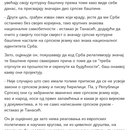
увећају своју културну баштину према томе како виде себе
данас, па присвајају значајан дио српске баштине.
- Други циљ, грађен изван ових који краду, јесте да ми Срби
останемо без својих коријена, тако крупних знакова
националне самобитности - истакао је Танасић, додајући да
очито у свијету постоји свијест о значају српске културне
баштине настале на српском језику као знака националног
идентитета Срба.
Зато, оцјењује он, покушавају да код Срба релативизују значај
те баштине преко свакојаких прича о томе да се "треба
отргнути из прошлости и окренути ка будућности", баш онаквој
какву они пројектују.
- Није случајно што смо имали толике притиске да се не усвоје
закони о српском језику и писму ћирилици. Па, у Републици
Српској они су забранили званично име српском језику које,
као и народ, носи од првих запамћења и какав је кроз вијекове
у документима, и то не само написаним српском руком -
истакао је Танасић.
Он је оцијенио да зато нема реаговања из европских
политичких и научних кругова, ни из цивилног друштва, на