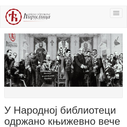
Skip
Toggl
to
naviga
main
content
У Народној библиотеци
одржано књижевно вече