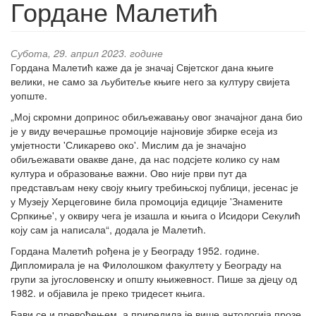
Гордане Малетић
Субота, 29. април 2023. године
Гордана Малетић каже да је значај Свјетског дана књиге
велики, не само за љубитеље књиге него за културу свијета
уопште.
„Мој скромни допринос обиљежавању овог значајног дана био
је у виду вечерашње промоције најновије збирке есеја из
умјетности 'Сликарево око'. Мислим да је значајно
обиљежавати овакве дане, да нас подсјете колико су нам
култура и образовање важни. Ово није први пут да
представљам неку своју књигу требињској публици, јесенас је
у Музеју Херцеговине била промоција едиције 'Знамените
Српкиње', у оквиру чега је изашла и књига о Исидори Секулић
коју сам ја написала“, додала је Малетић.
Гордана Малетић рођена је у Београду 1952. године.
Дипломирала је на Филолошком факултету у Београду на
групи за југословенску и општу књижевност. Пише за дјецу од
1982. и објавила је преко тридесет књига.
Бави се и превођењем, а приредила је више антологија прозе