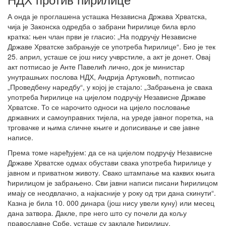
А онда је проглашена усташка Независна Држава Хрватска,
чија је Законска одредба о забрани ћирилице била врло
кратка: њен члан први је гласио: „На подручју Независне
Државе Хрватске забрањује се употреба ћирилице“. Био је тек
25. април, усташе се још нису учврстиле, а акт је донет. Овај
акт потписао је Анте Павелић лично, док је министар
унутрашњих послова НДХ, Андрија Артуковић, потписао
„Проведбену наредбу“, у којој је стајало: „Забрањена је свака
употреба ћирилице на цијелом подручју Независне Државе
Хрватске. То се нарочито односи на цијело пословање
државних и самоуправних тијела, на уреде јавног поретка, на
трговачке и њима сличне књиге и дописивање и све јавне
написе.
Према томе наређујем: да се на цијелом подручју Независне
Државе Хрватске одмах обустави свака употреба ћирилице у
јавном и приватном животу. Свако штампање ма каквих књига
ћирилицом је забрањено. Сви јавни написи писани ћирилицом
имају се неодвлачно, а најкасније у року од три дана скинути“.
Казна је била 10. 000 динара (још нису увели куну) или месец
дана затвора. Дакле, пре него што су почели да кољу
православне Србе, усташе су заклале ћирилицу.