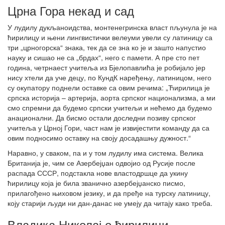
Црна Гора некад и сад
У лудилу дукљаноидства, монтенегринска власт пљунула је на
ћирилицу и њени лингвистички велеуми увели су латиницу са
три „црногорска“ знака, тек да се зна ко је и зашто напустио
науку и сишао не са „брдах“, него с памети. А пре сто пет
година, четрнаест учитеља из Бјелопавлића је робијало јер
нису хтели да уче децу, по КундК наређењу, латиницом, него
су окупатору поднели оставке са овим речима: „Ћирилица је
српска историја – артерија, аорта српског национализма, а ми
смо спремни да будемо српски учитељи и нећемо да будемо
анационални. Да бисмо остали доследни позиву српског
учитеља у Црној Гори, част нам је извијестити команду да са
овим подносимо оставку на своју досадашњу дужност.“
Наравно, у сваком, па и у том лудилу има система. Велика
Британија је, чим се Азербејџан одвојио од Русије после
распада СССР, подстакла нове властодршце да укину
ћирилицу која је била званично азербејџанско писмо,
прилагођено њиховом језику, и да пређе на турску латиницу,
коју старији људи ни дан-данас не умеју да читају како треба.
Владика Николај о ћирилици