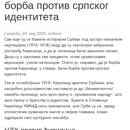
борба против српског
идентитета
Сриједа, 24. мај 2023. године
Сви који су се бавили историјом Србије под аустро-немачком
окупацијом (1915-1918) знају да су окупатори забранили
употребу ћирилице, и да је латиница била званично писмо.
Деца су у школама све предмете, осим православне
веронауке, учила латиницом. Очито је, наравно, да је борба
против ћирилице, у ствари, била борба против српског
идентитета.
Тек је ослобођење 1918. ћирилицу вратило Србима; али,
несрећно југословенство наставило је да „беневолентно“
намеће латиницу, што кроз причу о „троименом народу“, што
кроз причу о братству и јединству. Хрвати и Словенци
ћирилицу НИКАД нису прихватили, али Срби су се, зарад
утопистичке ружичасте магле у својим главама, олако
одрицали свог културног наслеђа.
НДХ против ћирилице