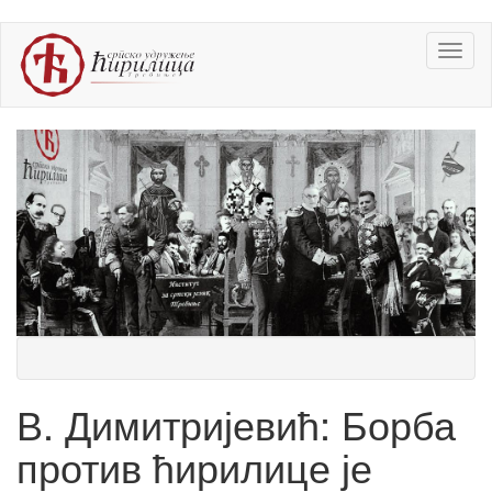
Skip
Toggl
to
naviga
main
content
В. Димитријевић: Борба
против ћирилице је