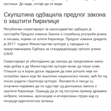
пустињи. До када, остаје да се види.
Скупштина одбацила предлог закона
о заштити ћирилице
Републички секретаријат за законодавство одбацио је
постојећи Предлог измена Закона о службеној употреби језика
и писама, којима се штити ћирилица. Предлог измена урадило
је 2017. године Министарство културе у сарадњи са
представницима Одбора за стандардизацију српског језика
САНУ.
Секретаријат је обелоданио да сматра да предложени закон
није добар и да Министарство културе може да пише нови.
Отишли су и корак даље тврдњом да нам уопште није ни
потребан закон који би заштитио национално писмо, већ ће тај
посао радити стратегија културе. Лингвисти и писци су
огорчени најавама да се одустаје од доношења закона о
заштити ћирилице. Оцењују да је тај поступак пример државне
небриге, незнања, ароганције и игнорисања струке кад су
посреди идентитетска питања.