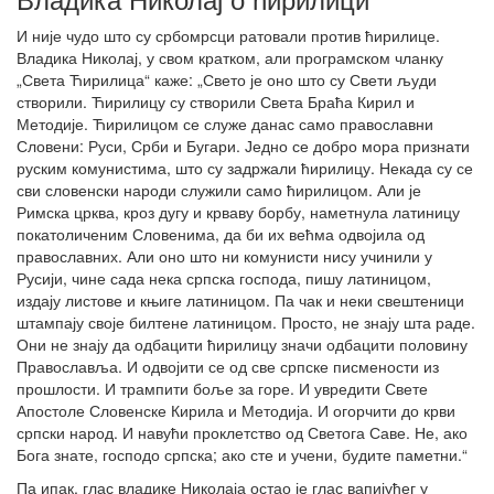
И није чудо што су србомрсци ратовали против ћирилице.
Владика Николај, у свом кратком, али програмском чланку
„Света Ћирилица“ каже: „Свето је оно што су Свети људи
створили. Ћирилицу су створили Света Браћа Кирил и
Методије. Ћирилицом се служе данас само православни
Словени: Руси, Срби и Бугари. Једно се добро мора признати
руским комунистима, што су задржали ћирилицу. Некада су се
сви словенски народи служили само ћирилицом. Али је
Римска црква, кроз дугу и крваву борбу, наметнула латиницу
покатоличеним Словенима, да би их већма одвојила од
православних. Али оно што ни комунисти нису учинили у
Русији, чине сада нека српска господа, пишу латиницом,
издају листове и књиге латиницом. Па чак и неки свештеници
штампају своје билтене латиницом. Просто, не знају шта раде.
Они не знају да одбацити ћирилицу значи одбацити половину
Православља. И одвојити се од све српске писмености из
прошлости. И трампити боље за горе. И увредити Свете
Апостоле Словенске Кирила и Методија. И огорчити до крви
српски народ. И навући проклетство од Светога Саве. Не, ако
Бога знате, господо српска; ако сте и учени, будите паметни.“
Па ипак, глас владике Николаја остао је глас вапијућег у