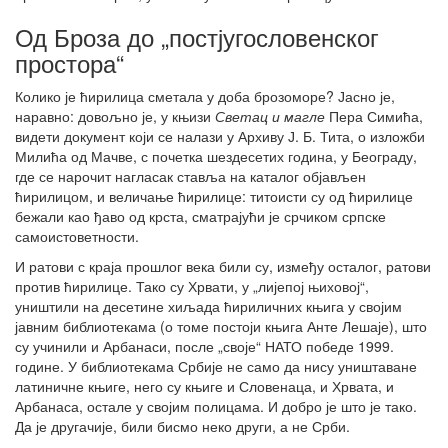
Од Броза до „постјугословенског
простора“
Колико је ћирилица сметала у доба брозоморе? Јасно је,
наравно: довољно је, у књизи
Светац и магле
Пера Симића,
видети документ који се налази у Архиву Ј. Б. Тита, о изложби
Милића од Мачве, с почетка шездесетих година, у Београду,
где се нарочит нагласак ставља на каталог објављен
ћирилицом, и величање ћирилице: титоисти су од ћирилице
бежали као ђаво од крста, сматрајући је срчиком српске
самоистоветности.
И ратови с краја прошлог века били су, између осталог, ратови
против ћирилице. Тако су Хрвати, у „лијепој њиховој“,
уништили на десетине хиљада ћириличних књига у својим
јавним библиотекама (о томе постоји књига Анте Лешаје), што
су учинили и Арбанаси, после „своје“ НАТО победе 1999.
године. У библиотекама Србије не само да нису уништаване
латиничне књиге, него су књиге и Словенаца, и Хрвата, и
Арбанаса, остале у својим полицама. И добро је што је тако.
Да је другачије, били бисмо неко други, а не Срби.