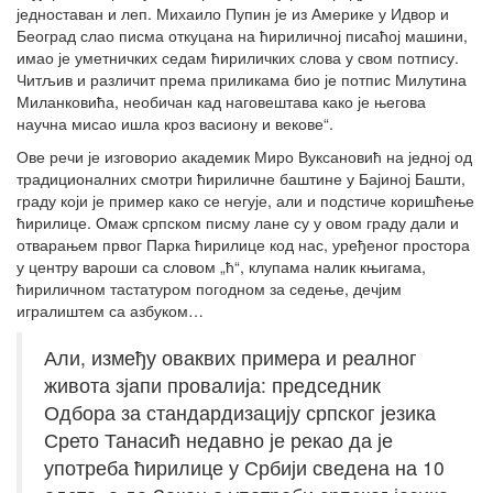
једноставан и леп. Михаило Пупин је из Америке у Идвор и
Београд слао писма откуцана на ћириличној писаћој машини,
имао је уметничких седам ћириличких слова у свом потпису.
Читљив и различит према приликама био је потпис Милутина
Миланковића, необичан кад наговештава како је његова
научна мисао ишла кроз васиону и векове“.
Ове речи је изговорио академик Миро Вуксановић на једној од
традиционалних смотри ћириличне баштине у Бајиној Башти,
граду који је пример како се негује, али и подстиче коришћење
ћирилице. Омаж српском писму лане су у овом граду дали и
отварањем првог Парка ћирилице код нас, уређеног простора
у центру вароши са словом „ћ“, клупама налик књигама,
ћириличном тастатуром погодном за седење, дечјим
игралиштем са азбуком…
Али, између оваквих примера и реалног
живота зјапи провалија: председник
Одбора за стандардизацију српског језика
Срето Танасић недавно је рекао да је
употреба ћирилице у Србији сведена на 10