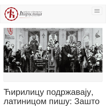
Skip
Toggl
to
naviga
main
content
Ћирилицу подржавају,
латиницом пишу: Зашто