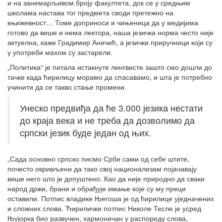
и на занемарљивом броју факултета, док се у средњим
школама настава тог предмета своди претежно на
књижевност… Томе доприноси и чињеница да у медијима
готово да више и нема лектора, наша језичка норма често није
актуелна, каже Градимир Аничић, а језички приручници који су
у употреби махом су застарели.
„Политика“ је питала истакнуте лингвисте зашто смо дошли до
тачке када ћирилицу морамо да спасавамо, и шта је потребно
учинити да се такво стање промени.
Унеско предвиђа да ће 3.000 језика нестати
до краја века и не треба да дозволимо да
српски језик буде један од њих.
„Сада основно српско писмо Срби сами од себе штите,
почесто окривљени да тако свој национализам појачавају
више него што је допуштено. Као да није природно да сваки
народ држи, брани и обрађује имање које су му преци
оставили. Потпис владике Његоша је од ћирилице уједначених
и сложних слова. Ћирилички потпис Николе Тесле је усред
Њујорка био развучен, хармоничан у распореду слова,