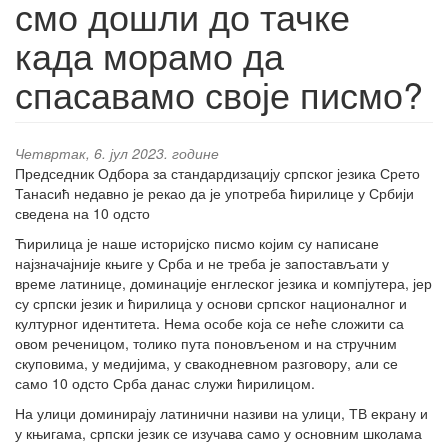
смо дошли до тачке
када морамо да
спасавамо своје писмо?
Четвртак, 6. јул 2023. године
Председник Одбора за стандардизацију српског језика Срето
Танасић недавно је рекао да је употреба ћирилице у Србији
сведена на 10 одсто
Ћирилица је наше историјско писмо којим су написане
најзначајније књиге у Срба и не треба је запостављати у
време латинице, доминације енглеског језика и компјутера, јер
су српски језик и ћирилица у основи српског националног и
културног идентитета. Нема особе која се неће сложити са
овом реченицом, толико пута поновљеном и на стручним
скуповима, у медијима, у свакодневном разговору, али се
само 10 одсто Срба данас служи ћирилицом.
На улици доминирају латинични називи на улици, ТВ екрану и
у књигама, српски језик се изучава само у основним школама