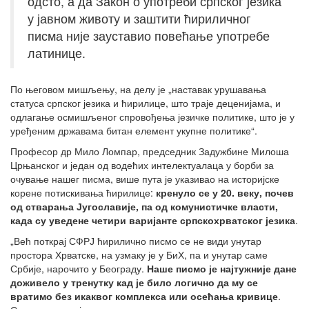
одсто, а да Закон о употреби српског језика
у јавном животу и заштити ћириличног
писма није зауставио повећање употребе
латинице.
По његовом мишљењу, на делу је „наставак урушавања
статуса српског језика и ћирилице, што траје деценијама, и
одлагање осмишљеног спровођења језичке политике, што је у
уређеним државама битан елемент укупне политике“.
Професор др Мило Ломпар, председник Задужбине Милоша
Црњанског и један од водећих интелектуалаца у борби за
очување нашег писма, више пута је указивао на историјске
корене потискивања ћирилице:
кренуло се у 20. веку, почев
од стварања Југославије, па од комунистичке власти,
када су уведене четири варијанте српскохрватског језика
.
„Већ поткрај СФРЈ ћирилично писмо се не види унутар
простора Хрватске, на узмаку је у БиХ, па и унутар саме
Србије, нарочито у Београду.
Наше писмо је најтужније дане
доживело у тренутку кад је било логично да му се
вратимо без икаквог комплекса или осећања кривице
.