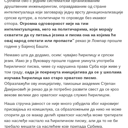
Суочени смо с једним систематски организованим
друштвеним инжењерингом, оправдаваним од стране
интелектуалаца који заговарају једну врсту денационализације
српске културе, а политичари то спроводе без икаквог
отпора.
Огромна одговорност није на тим
интелектуалцима, него на политичарима, који морају
схватити да су питања језика и писма она на којима ће
овај народ опстати или пропасти“
рекао је Ломпар прошле
године у Бајиној Башти.
Немамо шта да додамо, осим: чувајмо ћирилицу и српски
језик. Иако је у Вуковару прошле године укинута употреба
ћириличног писма, чиме су нарушена права Срба који живе у
том граду,
сада је покренута иницијатива да се у школама
изучава ћирилица као старо хрватско писмо
.
Образлажући ову иницијативу, тамошњи академик Стјепан
Дамјановић је рекао да је потребно развити свест да се кроз
векове велики део хрватског народа служио ћирилицом.
Наша стручна јавност се није много узбудила због најновијег
присвајања из комшилука, са образложењем да нико не може
спорити да се макар делић хрватског наслеђа може третирати
као наслеђе настало на ћириличном писму, али да то не би
требало мешати са наслеђем које припада Србима.