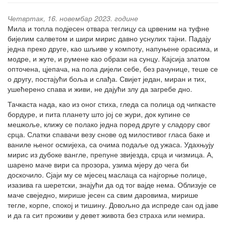
Четвртак, 16. новембар 2023. године
Мила и топла подјесен отвара теглицу са црвеним на туфне
бијелим салветом и шири мирис давно уснулих тајни. Падају
једна преко друге, као шљиве у компоту, напуњене орасима, и
модре, и жуте, и румене као образи на сунцу. Кајсија златом
опточена, цјепача, на пола дијели себе, без рачунице, теше се
о другу, постајући боља и слађа. Свијет један, миран и тих,
ушећерено спава и живи, не дајући злу да загребе дно.
Тачкаста нада, као из оног стиха, гледа са полица од чипкасте
бордуре, и пита планету што јој се жури, док купине се
мешкоље, клижу се полако једна поред друге у сладору свог
срца. Слатки спавачи везу снове од милостивог гласа баке и
ваниле њеног осмијеха, са очима подаље од ужаса. Удахњују
мирис из дубоке вангле, препуне звијезда, срца и чизмица. А,
шарено маче вири са прозора, узима мјеру до чега би
доскочило. Сјаји му се мјесец маслаца са најгорње полице,
изазива га шеретски, знајући да од тог вајде нема. Облизује се
маче свеједно, мирише јесен са свим даровима, мирише
тегле, корпе, спокој и тишину. Довољно да испреде сан од јаве
и да га сит проживи у девет живота без страха или немира.