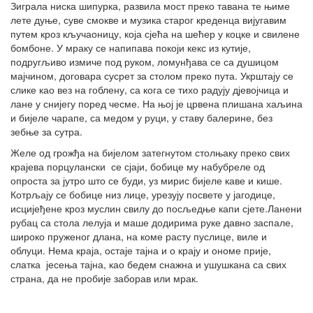
Зиграла ниска шипурка, развила мост преко тавана те њиме
лете дуње, суве смокве и музика старог креденца вијугавим
путем кроз кључаоницу, која сјећа на шећер у коцке и свилене
бомбоне. У мраку се напипава покоји кекс из кутије,
подругљиво измиче под руком, ломунђава се са душицом
мајчином, договара сусрет за столом преко пута. Укрштају се
слике као вез на гоблену, са кога се тихо радују дјевојчица и
лане у снијегу поред чесме. На њој је црвена плишана хаљина
и бијеле чарапе, са медом у руци, у ставу балерине, без
зебње за сутра.
Желе од грожђа на бијелом затегнутом столњаку преко свих
крајева порцулански се сјаји, бобице му набубреле од
опроста за јутро што се буди, уз мирис бијеле каве и кише.
Котрљају се бобице низ лице, урезују посвете у јагодице,
исцијеђене кроз муслин свилу до посљедње капи сјете.Ланени
рубац са стола лелуја и маше додирима руке давно заспале,
широко пруженог длана, на коме расту пуслице, виле и
облуци. Нема краја, остаје тајна и о крају и ономе прије,
слатка јесења тајна, као бедем снажна и ушушкана са свих
страна, да не пробије заборав или мрак.