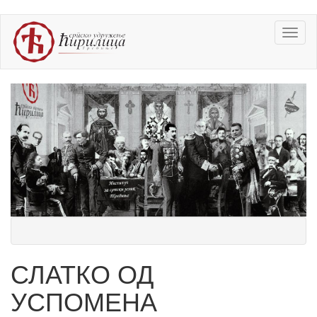
Skip
Toggl
to
naviga
main
content
СЛАТКО ОД
УСПОМЕНА