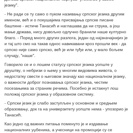
језику".
- Не ради се ту само о пуком називању српског језика другим
именом, већ и о покушајима присвајања српске писане
баштине - истиче Танасић и наглашава да ни струка, а још
мање држава, нису довољно одлучно бранили наше културно
благо. - Поред много других разлога, један од најзначајнијих је
и тај што смо на такав однос навикавани кроз прошли век - да
српско није само српско, већ је или туђе или, у мало бољем
случају, "наше".
Говорило се и о лошем статусу српског језика уопште у
друштву, о небризи о њему у многим видовима живота, о
недостатку свести о његовом значају као националном језику,
о важности доброг познавања српског језика, честим
посезањима за страним речима. Посебно је истакнут лош
положај српског језика у образовном систему.
- Српски језик је слабо заступљен у основном и средњем
образовању, док га на универзитету уопште нема - упозорио је
Танасић.
Као једно од важних питања поменуто је и издавање
националних уџбеника, а учесници на промоцији су се