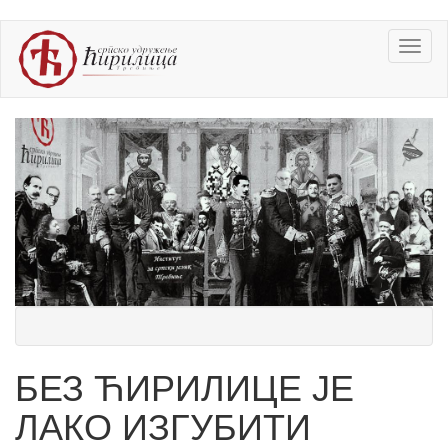
Skip
Toggl
to
naviga
main
content
БЕЗ ЋИРИЛИЦЕ ЈЕ
ЛАКО ИЗГУБИТИ