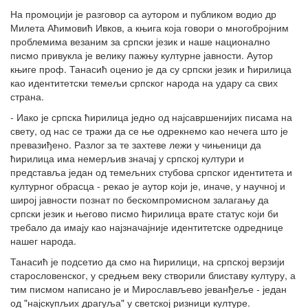
На промоцији је разговор са аутором и публиком водио др
Милета Аћимовић Ивков, а књига која говори о многобројним
проблемима везаним за српски језик и наше национално
писмо привукла је велику пажњу културне јавности. Аутор
књиге проф. Танасић оценио је да су српски језик и ћирилица
као идентитетски темељи српског народа на удару са свих
страна.
- Иако је српска ћирилица једно од најсавршенијих писама на
свету, од нас се тражи да се ње одрекнемо као нечега што је
превазиђено. Разлог за те захтеве лежи у чињеници да
ћирилица има немерљив значај у српској култури и
представља један од темељних стубова српског идентитета и
културног обрасца - рекао је аутор који је, иначе, у научној и
широј јавности познат по бескомпромисном залагању да
српски језик и његово писмо ћирилица врате статус који би
требало да имају као најзначајније идентитетске одреднице
нашег народа.
Танасић је подсетио да смо на ћирилици, на српској верзији
старословенског, у средњем веку створили блиставу културу, а
тим писмом написано је и Мирослављево јеванђеље - један
од "најскупљих драгуља" у светској ризници културе.