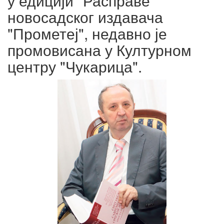
у едицији "Расправе"
новосадског издавача
"Прометеј", недавно је
промовисана у Културном
центру "Чукарица".