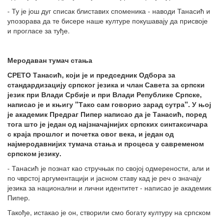
- Ту је још дуг списак блиставих споменика - наводи Танасић и
упозорава да те бисере наше културе покушавају да присвоје
и прогласе за туђе.
Меродаван тумач стања
СРЕТО Танасић, који је и председник Одбора за
стандардизацију српског језика и члан Савета за српски
језик при Влади Србије и при Влади Републике Српске,
написао је и књигу "Тако сам говорио зарад сутра". У њој
је академик Предраг Пипер написао да је Танасић, поред
тога што је један од најзначајнијих српских синтаксичара
с краја прошлог и почетка овог века, и један од
најмеродавнијих тумача стања и процеса у савременом
српском језику.
- Танасић је познат као стручњак по својој одмерености, али и
по чврстој аргументацији и јасном ставу кад је реч о значају
језика за национални и лични идентитет - написао је академик
Пипер.
Такође, истакао је он, створили смо богату културу на српском