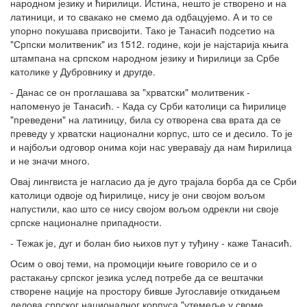
народном језику и ћирилици. Истина, нешто је створено и на
латиници, и то свакако не смемо да одбацујемо. А и то се
упорно покушава присвојити. Тако је Танасић подсетио на
"Српски молитвеник" из 1512. године, који је најстарија књига
штампана на српском народном језику и ћирилици за Србе
католике у Дубровнику и другде.
- Данас се он проглашава за "хрватски" молитвеник -
напоменуо је Танасић. - Када су Срби католици са ћирилице
"преведени" на латиницу, била су отворена сва врата да се
преведу у хрватски национални корпус, што се и десило. То је
и најбољи одговор онима који нас уверавају да нам ћирилица
и не значи много.
Овај лингвиста је нагласио да је дуго трајала борба да се Срби
католици одвоје од ћирилице, нису је они својом вољом
напустили, као што се нису својом вољом одрекли ни своје
српске националне припадности.
- Тежак је, дуг и болан био њихов пут у туђину - каже Танасић.
Осим о овој теми, на промоцији књиге говорило се и о
растакању српског језика услед потребе да се вештачки
створене нације на простору бивше Југославије откидањем
делова српског националног корпуса "утемеље у своме