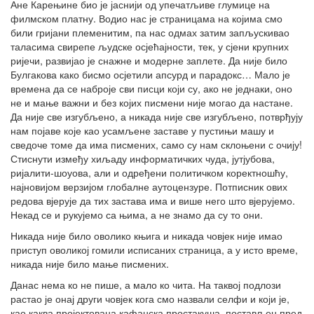
Ане Карењине био је јаснији од упечатљиве глумице на
филмском платну. Водио нас је страницама на којима смо
били гријани племенитим, па нас одмах затим запљускивао
таласима свирепе људске осјећајности, тек, у сјени крупних
ријечи, развијао је снажне и модерне заплете. Да није било
Булгакова како бисмо осјетили апсурд и парадокс… Мало је
времена да се наброје сви писци који су, ако не једнаки, оно
не и мање важни и без којих писмени није могао да настане.
Да није све изгубљено, а никада није све изгубљено, потврђују
нам појаве које као усамљене заставе у пустињи машу и
сведоче томе да има писмених, само су нам склоњени с очију!
Стиснути између хиљаду информатичких чуда, јутјубова,
ријалити-шоуова, али и одређени политичком коректношћу,
најновијом верзијом глобалне аутоцензуре. Потписник ових
редова вјерује да тих застава има и више него што вјерујемо.
Некад се и рукујемо са њима, а не знамо да су то они.
Никада није било оволико књига и никада човјек није имао
приступ оволикој гомили исписаних страница, а у исто време,
никада није било мање писмених.
Данас нема ко не пише, а мало ко чита. На таквој подлози
растао је онај други човјек кога смо назвали селфи и који је,
као каква пројектована кафанска простакуша, постављен пред