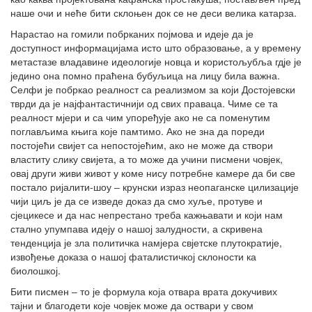
наше очи и неће бити склоњен док се не деси велика катарза.
Нарастао на гомили побрканих појмова и идеје да је
доступност информацијама исто што образовање, а у времену
метастазе владавине идеологије новца и користољубља гдје је
једино она помно праћена бубуљица на лицу била важна.
Селфи је побркао реалност са реализмом за који Достојевски
тврди да је најфантастичнији од свих праваца. Чиме се та
реалност мјери и са чим упоређује ако не са поменутим
поглављима књига које памтимо. Ако не зна да пореди
постојећи свијет са непостојећим, ако не може да створи
властиту слику свијета, а то може да учини писмени човјек,
овај други живи живот у коме нису потребне камере да би све
постало ријалити-шоу ‒ крунски израз неопаганске цилизације
чији циљ је да се изведе доказ да смо хуље, протуве и
сјецикесе и да нас непрестано треба кажњавати и који нам
стално упумпава идеју о нашој залудности, а скривена
тенденција је зла политичка намјера свјетске плутократије,
извођење доказа о нашој фаталистичкој склоности ка
биолошкој.
Бити писмен ‒ то је формула која отвара врата докучивих
тајни и благодети које човјек може да оствари у свом