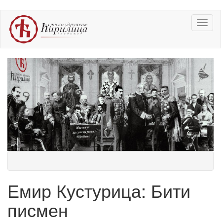
Skip
Toggl
to
naviga
main
content
Емир Кустурица: Бити
писмен