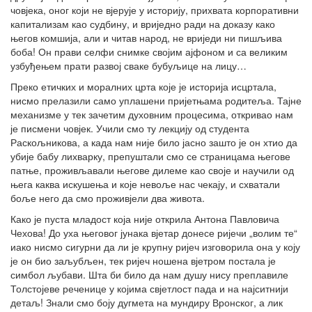
човјека, оног који не вјерује у историју, прихвата корпоративни
капитализам као судбину, и вриједно ради на доказу како
његов комшија, али и читав народ, не вриједи ни пишљива
боба! Он прави селфи снимке својим ајфоном и са великим
узбуђењем прати развој сваке бубуљице на лицу…
Преко етичких и моралних црта које је историја исцртала,
нисмо прелазили само уплашени пријетњама родитеља. Тајне
механизме у тек зачетим духовним процесима, откривао нам
је писмени човјек. Учили смо ту лекцију од студента
Раскољникова, а када нам није било јасно зашто је он хтио да
убије бабу лихварку, препуштали смо се страницама његове
патње, проживљавали његове дилеме као своје и научили од
њега каква искушења и које невоље нас чекају, и схватали
боље него да смо проживјели два живота.
Како је пуста младост која није открила Антона Павловича
Чехова! До уха његовог јунака вјетар донесе ријечи „волим те“
иако нисмо сигурни да ли је крупну ријеч изговорила она у коју
је он био заљубљен, тек ријеч ношена вјетром постала је
симбол љубави. Шта би било да нам душу нису преплавиле
Толстојеве реченице у којима свјетлост пада и на најситнији
детаљ! Знали смо боју дугмета на мундиру Вронског, а лик