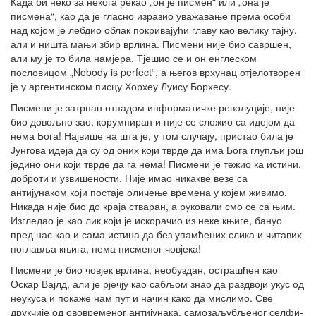
Када би неко за некога рекао „он је писмен“ или „она је
писмена“, као да је гласно изразио уважавање према особи
над којом је лебдио облак покривајући главу као велику тајну,
али и ништа мањи збир врлина. Писмени није био савршен,
али му је то била намјера. Тјешио се и он енглеском
пословицом „Nobody is perfect“, а његов врхунац отјелотворен
је у аргентинском писцу Хорхеу Луису Борхесу.
Писмени је затрпан отпадом информатичке револуције, није
био довољно зао, корумпиран и није се сложио са идејом да
нема Бога! Највише на шта је, у том случају, пристао била је
Јунгова идеја да су од оних који тврде да има Бога глупљи још
једино они који тврде да га нема! Писмени је тежио ка истини,
доброти и узвишености. Није имао никакве везе са
антијунаком који постаје оличење времена у којем живимо.
Никада није био до краја стваран, а руковали смо се са њим.
Изгледао је као лик који је искорачио из неке књиге, бануо
пред нас као и сама истина да без упамћених слика и читавих
поглавља књига, нема писменог човјека!
Писмени је био човјек врлина, необуздан, острашћен као
Оскар Вајлд, али је рјечју као сабљом знао да раздвоји укус од
неукуса и покаже нам пут и начин како да мислимо. Све
друкчије од ововременог антијунака, самозаљубљеног селфи-