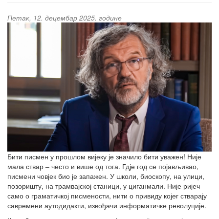
Петак, 12. децембар 2025. године
Бити писмен у прошлом вијеку је значило бити уважен! Није
мала ствар ‒ често и више од тога. Гдје год се појављивао,
писмени човјек био је запажен. У школи, биоскопу, на улици,
позоришту, на трамвајској станици, у циганмали. Није ријеч
само о граматичкој писмености, нити о привиду којег стварају
савремени аутодидакти, извођачи информатичке револуције.