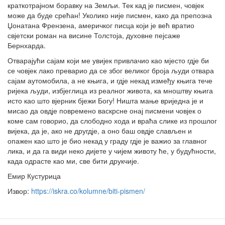
краткотрајном боравку на Земљи. Тек кад је писмен, човјек
може да буде срећан! Уколико није писмен, како да препозна
Џонатана Френзена, америчког писца који је већ вратио
свјетски роман на висине Толстоја, духовне пејсаже
Бернхарда.
Отварајући сајам који ме увијек привлачио као мјесто гдје би
се човјек лако преварио да се због великог броја људи отвара
сајам аутомобила, а не књига, и гдје некад између књига тече
ријека људи, избјеглица из реалног живота, ка мноштву књига
исто као што вјерник бјежи Богу! Ништа мање вриједна је и
мисао да овдје повремено васкрсне онај писмени човјек о
коме сам говорио, да слободно хода и враћа слике из прошлог
вијека, да је, ако не другдје, а оно баш овдје слављен и
опажен као што је био некад у граду гдје је важио за главног
лика, и да га види неко дијете у чијем животу ће, у будућности,
када одрасте као ми, све бити друкчије.
Емир Кустурица
Извор:
https://iskra.co/kolumne/biti-pismen/