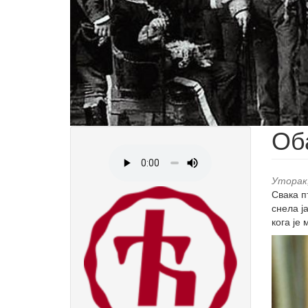
Об
Уторак,
Свака п
снела ја
кога је