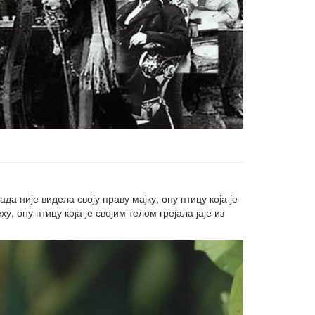
да није видела своју праву мајку, ону птицу која је
у, ону птицу која је својим телом грејала јаје из