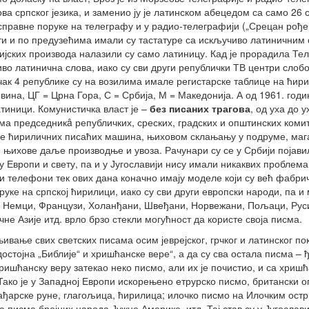
ова српског језика, и заменио ју је латинском абецедом са само 26 
справне поруке на телеграфу и у радио-телеграфији („Срецан рођен
и и по предузећима имали су тастатуре са искључиво латиничним
ијских производа налазили су само латиницу. Кад је прорадила Теле
во латинична слова, иако су сви други републички ТВ центри слобод
чак 4 републике су на возилима имале регистарске таблице на ћирил
вина, ЦГ = Црна Гора, С = Србија, М = Македонија. А од 1961. годи
атиници. Комунистичка власт је –
без
писаних
трагова
, од уха до 
ма председникâ републичких, среских, градских и општинских коми
е ћириличних писаћих машина, њиховом склањању у подруме, магац
 њихове даље производње и увоза. Рачунари су се у Србији појавил
у Европи и свету, па и у Југославији нису имали никаквих проблема
 телефони тек ових дана коначно имају моделе који су већ фабри
уке на српској ћирилици, иако су сви други европски народи, па и 
 Немци, Французи, Холанђани, Швеђани, Норвежани, Пољаци, Руси, 
очне Азије итд. врло брзо стекли могућност да користе своја писма.
ивање свих светских писама осим јеврејског, грчког и латинског покр
„достојна „Библије“ и хришћанске вере“, а да су сва остала писма – 
ришћанску веру затекао неко писмо, али их је почистио, и са хриш
Тако је у Западној Европи искорењено етрурско писмо, британски о
ађарске руне, глагољица, ћирилица; илочко писмо на Илочким ост
а писма бројних народа Јужне Америке, итд. Тај став су у Југослав