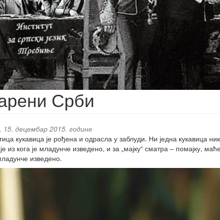
арени Срби
 15. децембар 2015. године
тица кукавица је рођена и одрасла у заблуди. Ни једна кукавица ника
је из кога је младунче изведено, и за „мајку“ сматра – помајку, маћех
 младунче изведено.