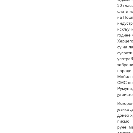
30 глас
слати и
на Пошт
индустр
искључи
године 
Херцего
су на л
сусрети
употреб
забрани
народи 
Мобилни
СМС пор
Румуни,
југоист
Искорењ
језика 
донео х
писмо. 
руне, м
сликовн