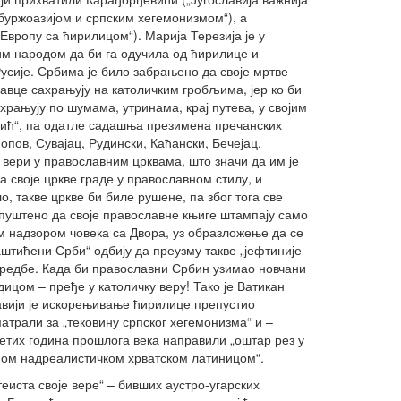
 буржоазијом и српским хегемонизмом“), а
 Европу са ћирилицом“). Марија Терезија је у
м народом да би га одучила од ћирилице и
Русије. Србима је било забрањено да своје мртве
авце сахрањују на католичким гробљима, јер ко би
рањују по шумама, утринама, крај путева, у својим
„ић“, па одатле садашња презимена пречанских
пов, Сувајац, Рудински, Каћански, Бечејац,
 вери у православним црквама, што значи да им је
 своје цркве граде у православном стилу, и
ло, такве цркве би биле рушене, па због тога све
опуштено да своје православне књиге штампају само
им надзором човека са Двора, уз образложење да се
аштићени Срби“ одбију да преузму такве „јефтиније
одредбе. Када би православни Србин узимао новчани
ицом – пређе у католичку веру! Тако је Ватикан
лавији је искорењивање ћирилице препустио
атрали за „тековину српског хегемонизма“ и –
етих година прошлога века направили „оштар рез у
ном надреалистичком хрватском латиницом“.
теиста своје вере“ – бивших аустро-угарских