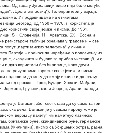
слова. Од тада у Југославији више није било могуће
дан“, „Цеститам Бозиц“). Телепринтери у војсци,
 словима. У продавницама на етикетама
визија Београд, од 1958 – 1978. г. користила је
но користили своје језике и писма. До 1961.
ици: S = Словенија, H = Хрватска, БХ = Босна и
не регистарске таблице означавају градове и – све
уха попут „партизанских телефона“ у личним
тета Партије – преносила наређење о повлачењу из
ине, складишта и буџаке за прибор чистачицâ, и о
и и дуго користили без ћирилице, иако други
 да на рачунарима користе своје језике и писма.
чки подешени да могу да имају исписе и да шаљу
мањи од српског – Грци, Бугари, Хрвати, Мађари,
Јермени, Грузини, као и Јевреји, Арапи, народи
енуо је Ватикан, због свог става да су само та три
ђаволска дела. Ватикан је у сваком народу коме је
ћанском вером „у пакету“ им наметнуо латинско
гам, британске руне, скандинавске руне, германске
рвима (Филипини), писмо са Ускршњих острва, разна
ији прихватили Карађорђевићи („Југославија важнија