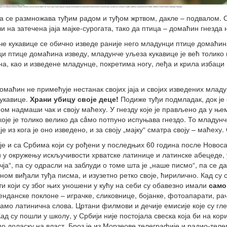
а се размножава туђим радом и туђом жртвом, дакле – подвалом. Свој
чи на затечена јаја мајке-сурогата, тако да птица – домаћин гнезд
е кукавице се обично изведе раније него младунци птице домаћина
и птице домаћина изведу, младунче уљеза кукавице је већ толико 
а, као и изведене младунце, покретима ногу, леђа и крила избаци и
омаћин не примећује нестанак својих јаја и својих изведених младу
укавице.
Храни
убицу
своје
деце!
Подиже туђи подмладак, док је 
ом надмаши чак и своју маћеху. У гнезду које је прављено да у ње
које је толико велико да сâмо потпуно испуњава гнездо. То младунче 
је из кога је оно изведено, и за своју „мајку“ сматра своју – маћеху
је и са Србима који су рођени у последњих 60 година после Новосад
 у окружењу искључивости хрватске латинице и латинске абецеде, у
чја“, па су одрасли на заблуди о томе шта је „наше писмо“, па се д
вном виђали туђа писма, и изузетно ретко своје, ћирилично. Кад су 
и који су због њих уношени у кућу на себи су обавезно имали
само
енданске поклоне – играчке, сликовнице, бојанке, фотоапарати, р
амо латинична слова. Цртани филмови и дечије емисије које су гл
Кад су пошли у школу, у Србији није постојала свеска која би на к
о доласку на власт, Броз је из Морзеове телеграфије и радио-теле