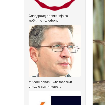
Славдроид апликација за
мобилне телефоне
Милош Ковић - Светосавски
оглед о континуитету