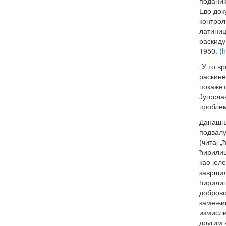
поданик
Ево док
контрол
латиниц
раскиду 
1950. (
h
„У то в
раскине
покажет
Југосла
проблем
Данашњи
подвалу
(читај 
ћирилиц
као јел
завршил
ћирилиц
доброво
замењив
измисли
другим 