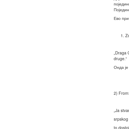
поједин
Поједин
Ево при
Z
„Draga G
druge.“
Онда је
2) From:
„Ja stva
srpskog
to dostoj