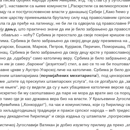
је“), наставили са њиме комунисти („Раскрстили са великосрпском
ају га и постјугословенске власти у данашњој Србији („Како ћемо у
ском царству примењивала бруталну силу над православним српски
ла га да пређе на латиницу, не би ли га одвојила од православне 
ују
дању,
што практично значи да им је било забрањено да правосл
 обављао – ноћу? Србима је преостало да своје покојне кришом сах
има. Србима је било забрањено да својој деци дају презимена на 
угарски, Бошков, Марков, Петров, Курјаков, Перичин, Поморишац, По
ац. Србима је било забрањено да своју децу крсте у православној
но да „одаберу“ само католичку веру. Србима је било забрањено да
н им је само „барокни“ (језуитски!) стил, а ако се то не би поштова
авне цркве у Аустро-Угарској личе на католичке. Србима је било д
еним штампаријама (
поунијаћених
мехитариста
!), под цензорск
ме „штите од прескупих штампарских услуга“, па се догађало да „з
е књиге“, јер су видели да су у њих убациване католичке верске 
дискретно би му саопштавано да паре не мора да врати ако са пород
о тамо где је као државна вера био на власти. У Краљевини Југос
ђевићима („Конкордат“), па чак и комунистима, који су ћирилицу см
о хиљадугодишњој традицији и пракси српског народа – већ тридес
њу декадентне ћирилице“ и своја издања су штампали „прогресив
истичкој Југославији Ватикан је добио изузетну прилику да преко „а