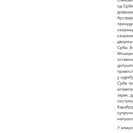
од Срби
довршав
Аустриј
принуди
сахрањ
сахране
дворишт
Срба: Б
Мошорин
оставље
допуште
правосл
у одређ
Срби ти
штампан
зајам, 
поступа
Карађор
супротн
напушта
У комун