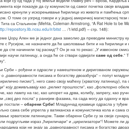
а који су од тада у тој земљи водили главну реч – Броза, Кардеља 
умента који показује да су комунисти од самог почетка своје влад
исано кренули у искорењивање ћирилице из живота и памћења ср
ом. О томе се узгред говори и у једној америчкој магистарској тез
Тита са Стаљином (Mehta, Coleman Armstrong, “A Rat Hole to be Watch
ttp://repository.lib.ncsu.edu/ir/bitst
… /1/etd.pdf) – стр. 148):
реме Џорџ Ален ме је једног дана замолио да преводим министру кул
те с Русијом, не назначите да ће школовање бити и на ћирилици и 
е да сте начинили тај раскид“? Он је на то рекао: „У извесном смис
вији научи латиницу, а онда ће се ствари одвијати
саме
од
себе
.“ 
у“.
 Срби – рођени и одрасли у намештеном и диригованом окружењу
 о „равноправности писама и богатству двоазбучја“ – попут младунч
„ћирилично писмо“), него само своју маћеху (хрватску латиницу), п
и“ коју доживљавају као „реликт прошлости“, као „фолклорно обеле
ече, као лампу на гас, као шпорет на дрва, колибу, запрегу, као ру
и „свој део посла“ у ранијим фазама, па сада могу да одахну и врат
е постали –
обарени Срби!
Младунчад кукавице одрасла у туђем гн
љно сама себе упрегла у ватиканска и комунистичка кола и сама
ање хрватском латиницом. Такви обарени Срби су за своје сународ
ли подругљиви израз „ћириличари“ и „цирилизатори“! Можете ли д
народима који не знају за „равноправност писама и богатство двоаз