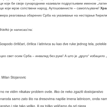
ци који би своје сународнике називали подругљивим именом „латин
це који мрзе сопствени народ. Аутошовинисте – самопљуваче!
Хра
мера реаговања обарених Срба на указивање на нестајање ћирили
dravko је написао/ла:
ospodo ćiriličari, ćirilica i latinivca su kao dve ruke jednog tela, potekl
 цео свет осим Срба – инвалид без руке! А што је „друго“ избацило „
 Milan Stojanovic
rno ne vidim nikakav problem ovde. Ako će neko zgaziti dostojanstvo
 naroda samo zato što na dresovima napiše imena latinicom, onda na
anstvo i nije tako veliko, ili ga toliko veličamo da od njega