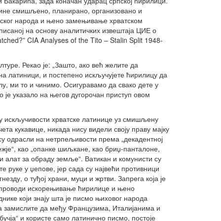
и Бакарића, зада коначан ударац српској ћирилици.
авине смишљено, планирано, организовано и
пског народа и њено замењивање хрватском
и писаној на основу аналитичких извештаја ЦИЕ о
ed?” CIA Analyses of the Tito – Stalin Split 1948-
туре. Рекао је: „Зашто, ако већ желите да
на латиници, и постепено искључујете ћирилицу да
лу, ми то и чинимо. Осигуравамо да свако дете у
То је указало на његов дугорочан приступ овом
 искључивости хрватске латинице уз смишљену
ета кукавице, никада нису видели своју праву мајку
а су одрасли на нетрпељивости према „декадентној
жје“, као „опанке шиљкане, као бриџ-панталоне,
чни алат за обраду земље“. Ватикан и комунисти су
е руке у џепове, јер сада су највећи противници
езду, о туђој храни, муци и жртви. Запрега која је
 спроводи искорењивање ћирилице и њено
нике који знају шта је писмо њиховог народа
а замислите да међу Французима, Италијанима и
бучја“ и користе само латинично писмо, постоје