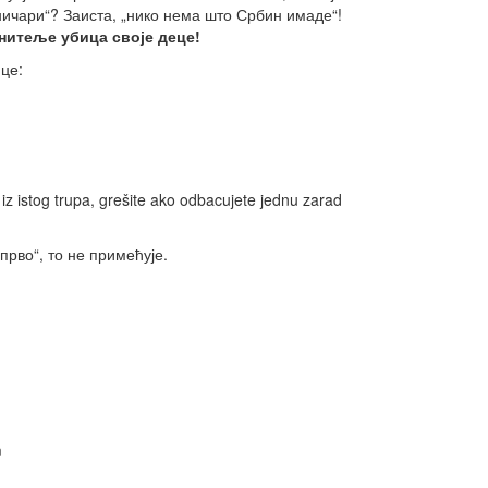
ичари“? Заиста, „нико нема што Србин имаде“!
нитеље убица своје деце!
це:
e iz istog trupa, grešite ako odbacujete jednu zarad
прво“, то не примећује.
m