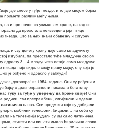
е јаје снесе у туђе гнездо, и то јаје својом бојом
а не примети разлику међу њима.
, па и пре почне са узимањем хране, па кад се
порасло да преостала неизведена јаја птице
з гнезда, што за њих значи обавезну и сигурну
наца, и сву донету храну даје само младунчету
свој изгубила, па преостало туђе младунче својом
му одрасту 3 – 4 младунчета остаје само младунче
никада није видело своју праву мајку, ону која је
. Оно је рођено и одрасло у заблуди!
ског „договора“ из 1954. године. Они су рођени и
з бајку о „равноправности писама и богатству
анас
туку
за
туђе
у
уверењу
да
бране
своје!
Они
се родили, сви прехрамбени, хигијенски и одевни
 латинична
слова. Сви предмети које су добијали
ачунари, мобилни телефони, бицикли… на себи су
едали на телевизији нудили су им само латинична
орицама, етикети или вињети имала ћирилична слова.
графије избацио српску ћирилицу са 30 знакова за