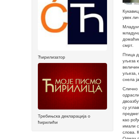
Кукавиц
увек ли
Младунч
младунц
домаћин
смрт.
Птица д
Ћирилизатор
уљеза к
величин
уљеза, 
снела ја
Слично 
одрасли
двоазбу
су угла
предмет
Требињска декларација о
као рођ
ћирилићи
имали с
слова. 
Одмах п