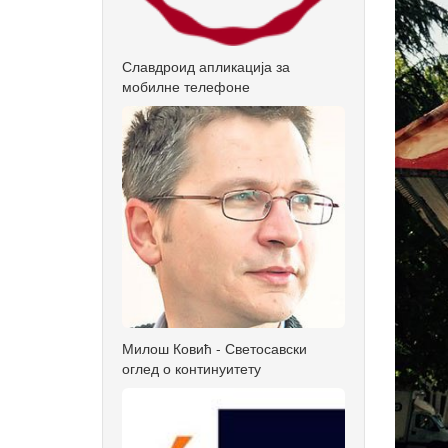
Славдроид апликација за
мобилне телефоне
Милош Ковић - Светосавски
оглед о континуитету