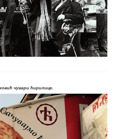
ковић чувари ћирилице.