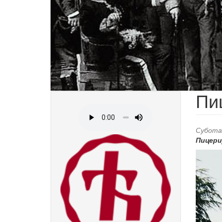
Пи
Субота,
Пицери