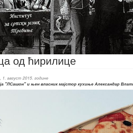
ца од ћирилице
 1. август 2015. године
ја "ЛСашон" и њен власник мајстор кухиње Александар Влат