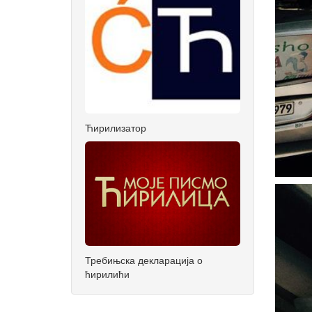
Ћирилизатор
Требињска декларација о
ћирилићи