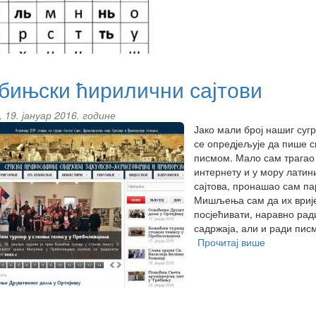
Мркаљ
–
два
вијека
дуга
бињски ћирилични сајтови
 19. јануар 2016. године
Јако мали број нашиг суг
се опредјељује да пише с
писмом. Мало сам трагао
интернету и у мору латин
сајтова, пронашао сам па
Мишљења сам да их вриј
посјећивати, наравно рад
садржаја, али и ради пис
Прочитај више
about
Требињски
ћирилични
сајтови