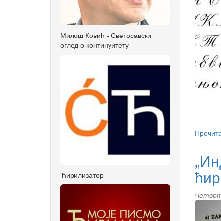
Милош Ковић - Светосавски
оглед о континуитету
Прочита
„Ин
ћир
Ћирилизатор
Четврта