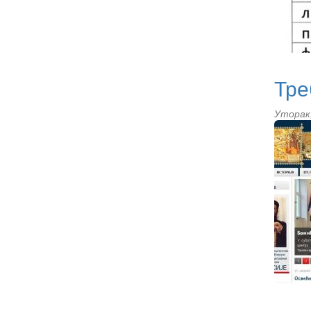
Тре
Уторак,