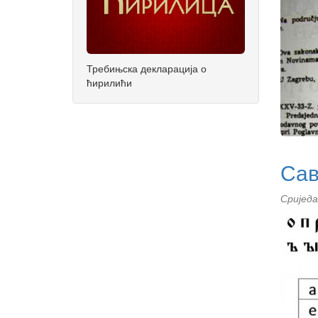
Требињска декларација о
ћирилићи
Сав
Сриједа