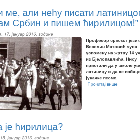
ЋИРИЛИЧНИ
БРЗОПИС
и ме, али нећу писати латиницо
У
сам Србин и пишем ћирилицом!"
СРЕДЊОВЈЕКОВНОЈ
БОСНИ
, 17. јануар 2016. године
Професор српског језик
Веселин Матовић чува
успомену на жртву 14 у
из Бјелопавлића. Нису
пристали да у школе ув
латиницу и да се избац
јуначке песме.
Прочитај више
about
"Уби
ме,
али
нећу
писати
латиницом
а је ћирилица?
ја
сам
15. јануар 2016. године