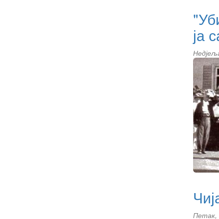
"Уб
ја 
Недјеља
Чиј
Петак, 