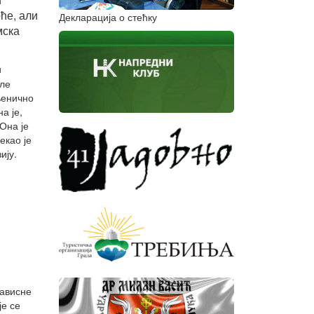
ће, али
Декларација о стећку
мска
и
кле
њенично
а је,
Она је
екао је
ију.
зависне
е се