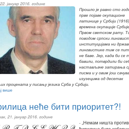
22. јануар 2016. године
Прошло је равно сто год
прве појаве окупационе
латинице у Србији (1916)
времена окупације Србије
Првом светском рату. Т
поводом српски лингвист
институцијама ни држав
лингвистике тим се п
не баве. Јер, када би се
бавили, потврдили би се
настављаче затирања с
писма и у овим још сачув
изузецима од десетак
х процената у писању језика Срба у Србији.
ј више
about
Драгољуб
Збиљић:
илица неће бити приоритет?!
Сто
година
к, 21. јануар 2016. године
од
„Немам ништа против
-
прве
ћирилица буде изборн