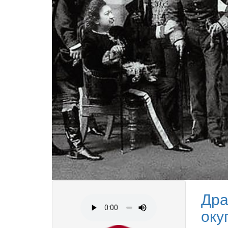
Дра
оку