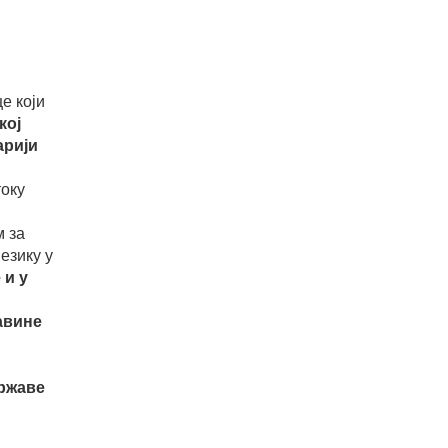
е који
кој
арији
току
 за
езику у
 и у
авине
државе