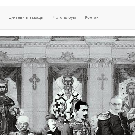
Циљеви и задаци
Фото албум
Контакт