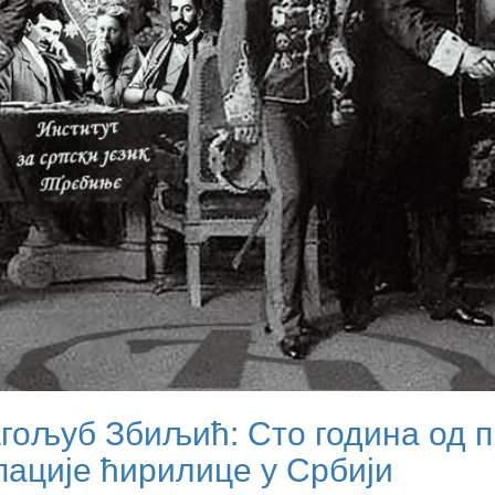
гољуб Збиљић: Сто година од 
пације ћирилице у Србији