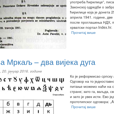
употреба ћирилице“, писал
Законској одредби о забр
ћирилице која је донета 2
априла 1941. године, дв
после проглашења НДХ, 
хрватски портал Index.hr.
Прочитај више
about
„Индекс“
о
Павелићев
забрани
ћирилице
а Мркаљ – два вијека дуга
, 20. јануар 2016. године
Ко је реформисао српску 
Одговор на то једноставн
питање можемо наћи на с
стране; зато га, ваљда, с
и зато је увек исти. Ево је
прототипског одговора: „A
Прочитај више
about
Сава