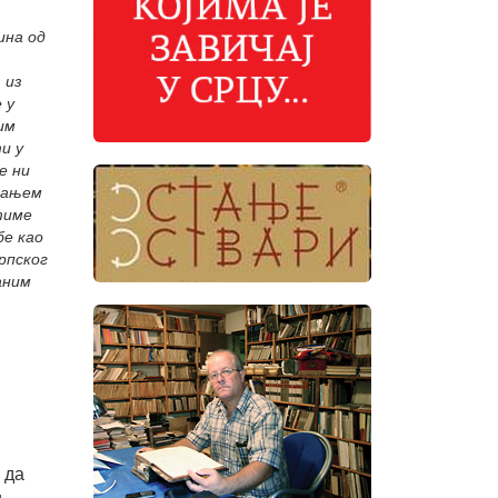
ина од
 из
 у
им
и у
е ни
итањем
 тиме
бе као
рпског
аним
 да
и