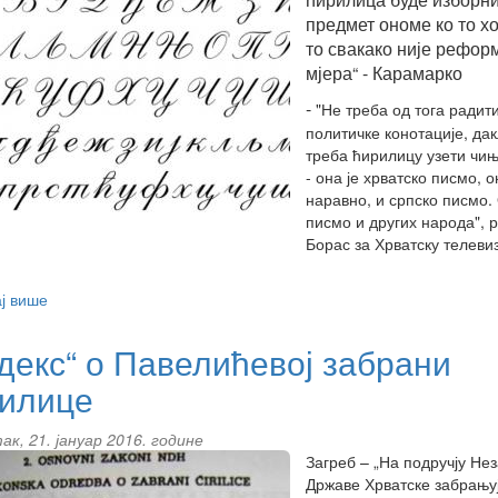
окупације
предмет ономе ко то хо
ћирилице
то свакако није рефор
у
Србији
мјера“ - Карамарко
-
"Не треба од тога радит
политичке конотације, да
треба ћирилицу узети чи
- она је хрватско писмо, он
наравно, и српско писмо. 
писмо и других народа", р
Борас за Хрватску телевиз
ј више
about
Ћирилица
неће
декс“ о Павелићевој забрани
бити
илице
приоритет?!
к, 21. јануар 2016. године
Загреб – „На подручју Не
Државе Хрватске забрањуј