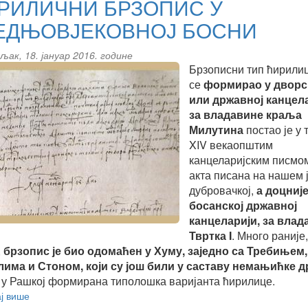
РИЛИЧНИ БРЗОПИС У
ЕДЊОВЈЕКОВНОЈ БОСНИ
љак, 18. јануар 2016. године
Брзописни тип ћирилиц
се
формирао у дворс
или државној канцел
за владавине краља
Милутина
постао је у 
XIV
векаопштим
канцеларијским писмом
акта писана на нашем ј
дубровачкој,
а доцније
босанској државној
канцеларији, за влад
Твртка
I
.
Много раније,
,
брзопис је био одомаћен у Хуму, заједно са Требињем,
има и Стоном, који су још били у саставу немањићке 
е у Рашкој формирана типолошка варијанта ћирилице.
ј више
about