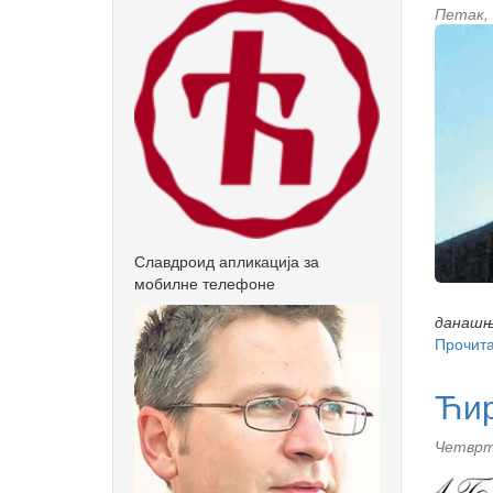
Петак, 
Славдроид апликација за
мобилне телефоне
данашњи
Прочита
Ћир
Четврта