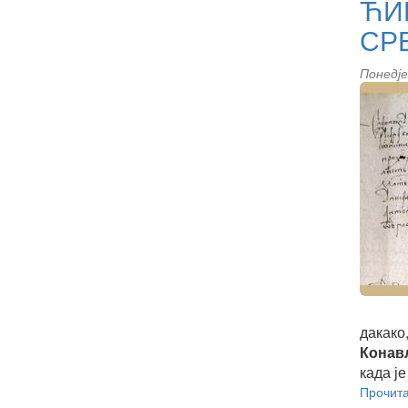
ЋИ
СР
Понедје
дакако
Конавл
када ј
Прочита